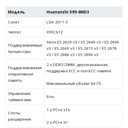
Модель
Huananzhi X99-8MD3
Сокет
LGA 2011-3
Чипсет
X99C612
Xeon E5 2629 v3 / E5 2649 v3 / E5 2666
Поддерживаемые
v3 / E5 2669 v3 / E5 2673 v3 / E5 2678
процессоры
v3 / E5 2686 v3 / E5 2696 v3
2 х DDR3 DIMM, двуххканальная,
Поддерживаемая
поддержка ECC и non-ECC памяти
оперативная
память
Максимальный объём: 64 Гб
Управление
Есть
таймингами
1 x PCI-e x16
Слоты
расширения
2 x PCI-e X1