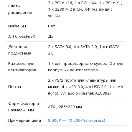
3 x PCI-e x16, 1 x PCI-e X4, 1 x PCI-e X1,
Слоты
1 x 2280 M.2 (PCI-E X4) (начиная с
расширения
ver14)
Nvidia SLI
Нет
ATI CrossFireX
Да
Дисковая
2 x SATA 3.0, 4 x SATA 2.0, 1 x mSATA
подсистема
2.0
Разъемы для
1 x для процессорного кулера, 2 x для
вентиляторов
корпусных вентиляторов
2 x PS/2 порта для клавиатуры или
Порты
мыши, 4 x USB 3.0, 4 x USB 2.0, 1 x LAN
(RJ45), 7.1 audio (Realtek ALC892)
Форм-фактор и
ATX , 285*220 мм
Размеры, мм
Примерная цена
8 000₽ — 10 000₽ (aliexpress)