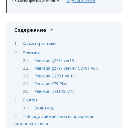
схожим функционалом —
Jingsha X79 P3
Содержание
Характеристики
Ревизии
Ревизия g279k ver13
Ревизия g279k ver14 / G279T v6.0
Ревизия G279T V6.11
Ревизия X79 Plus
Ревизия DELUXE V7.1
Разгон
Вольтмод
Таблица таймингов и исправление
скорости записи