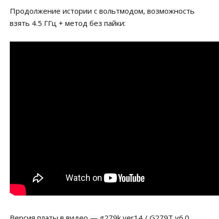
Продолжение истории с вольтмодом, возможность
взять 4.5 ГГц + метод без пайки:
Версия платы в видео — g279k ver14 / G279T v6.0.