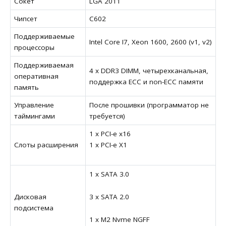
Сокет
LGA 2011
Чипсет
C602
Поддерживаемые
Intel Core I7, Xeon 1600, 2600 (v1, v2)
процессоры
Поддерживаемая
4 х DDR3 DIMM, четырехканальная,
оперативная
поддержка ECC и non-ECC памяти
память
Управление
После прошивки (программатор не
таймингами
требуется)
1 x PCI-e x16
Слоты расширения
1 x PCI-e X1
1 x SATA 3.0
3 x SATA 2.0
Дисковая
подсистема
1 x M2 Nvme NGFF