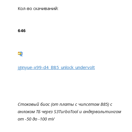
Кол-во скачиваний:
646
jginyue-x99-d4_B85_unlock_undervolt
Стоковый биос (от платы с чипсетом B85) с
анлоком ТБ через S3TurboTool и андервольтингом
от -50 до -100 mV