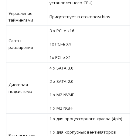
установленного CPU)
Управление
Присутствует в стоковом bios
таймингами
3 x PCI-e x16
Слоты
1x PCI-e X4
расширения
1x PCI-e X1
4 x SATA 3.0
2 x SATA 2.0
Дисковая
подсистема
1 x M2 NVME
1 x M2 NGFF
1 x для процессорного кулера (4pin)
1 x для корпусных вентиляторов
Разъемы для