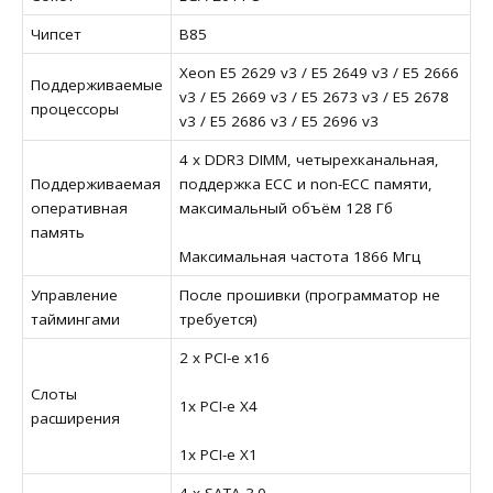
Чипсет
B85
Xeon E5 2629 v3 / E5 2649 v3 / E5 2666
Поддерживаемые
v3 / E5 2669 v3 / E5 2673 v3 / E5 2678
процессоры
v3 / E5 2686 v3 / E5 2696 v3
4 х DDR3 DIMM, четырехканальная,
Поддерживаемая
поддержка ECC и non-ECC памяти,
оперативная
максимальный объём 128 Гб
память
Максимальная частота 1866 Мгц
Управление
После прошивки (программатор не
таймингами
требуется)
2 x PCI-e x16
Слоты
1x PCI-e X4
расширения
1x PCI-e X1