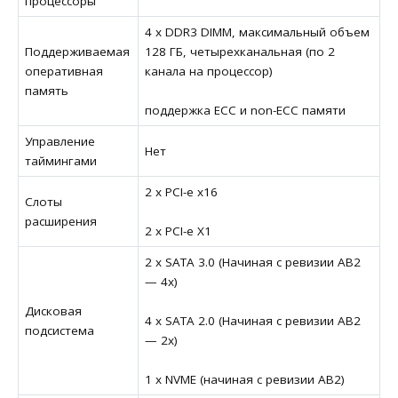
процессоры
4 х DDR3 DIMM, максимальный объем
Поддерживаемая
128 ГБ, четырехканальная (по 2
оперативная
канала на процессор)
память
поддержка ECC и non-ECC памяти
Управление
Нет
таймингами
2 x PCI-e x16
Слоты
расширения
2 x PCI-e X1
2 x SATA 3.0 (Начиная с ревизии AB2
— 4x)
Дисковая
4 x SATA 2.0 (Начиная с ревизии AB2
подсистема
— 2x)
1 x NVME (начиная с ревизии AB2)