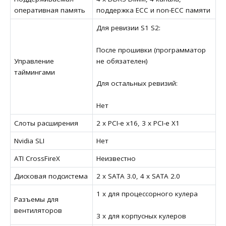
оперативная память
поддержка ECC и non-ECC памяти
Для ревизии S1 S2:
После прошивки (программатор
Управление
не обязателен)
таймингами
Для остальных ревизий:
Нет
Слоты расширения
2 x PCI-e x16, 3 x PCI-e X1
Nvidia SLI
Нет
ATI CrossFireX
Неизвестно
Дисковая подсистема
2 x SATA 3.0, 4 x SATA 2.0
1 x для процессорного кулера
Разъемы для
вентиляторов
3 x для корпусных кулеров