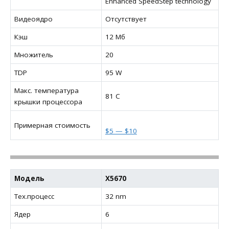
Enhanced SpeedStep technology
Видеоядро
Отсутствует
Кэш
12 Мб
Множитель
20
TDP
95 W
Макс. температура
81 C
крышки процессора
Примерная стоимость
$5 — $10
Модель
X5670
Тех.процесс
32 nm
Ядер
6