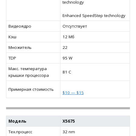
technology
Enhanced SpeedStep technology
Видеоядро
Отсутствует
Кэш
12 Мб
Множитель
22
TDP
95 W
Макс. температура
81 C
крышки процессора
Примерная стоимость
$10 — $15
Модель
X5675
Тех.процесс
32 nm