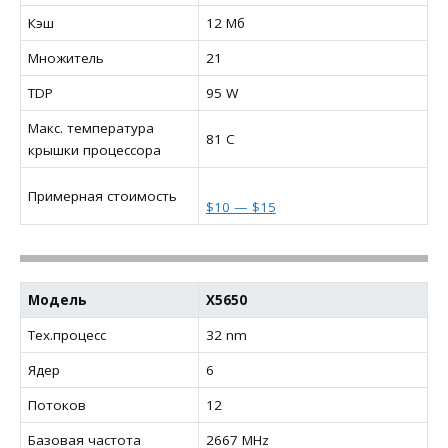
Кэш
12 Мб
Множитель
21
TDP
95 W
Макс. температура
81 C
крышки процессора
Примерная стоимость
$10 — $15
Модель
X5650
Тех.процесс
32 nm
Ядер
6
Потоков
12
Базовая частота
2667 MHz