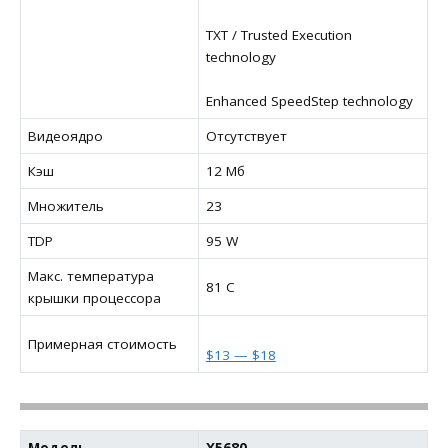
TXT / Trusted Execution
technology
Enhanced SpeedStep technology
Видеоядро
Отсутствует
Кэш
12 Мб
Множитель
23
TDP
95 W
Макс. температура
81 C
крышки процессора
Примерная стоимость
$13 — $18
Модель
X5680