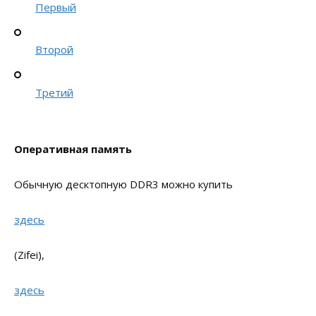
Первый
Второй
Третий
Оперативная память
Обычную десктопную DDR3 можно купить
здесь
(Zifei),
здесь