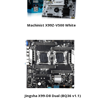
Machinist X99Z-V500 White
Jingsha X99-D8 Dual (BQ36 v1.1)