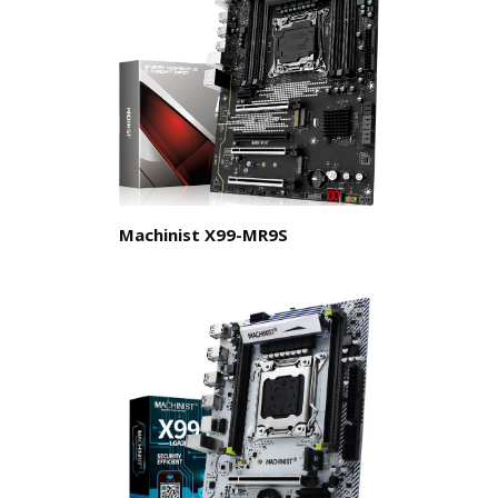
Machinist X99-MR9S