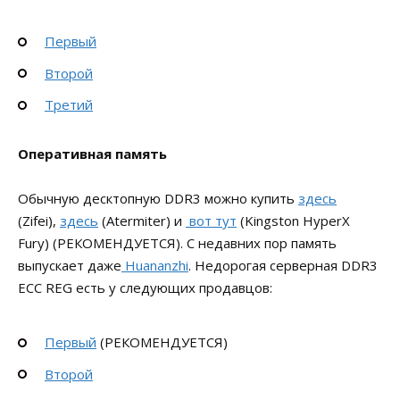
Первый
Второй
Третий
Оперативная память
Обычную десктопную DDR3 можно купить
здесь
(Zifei),
здесь
(Atermiter) и
вот тут
(Kingston HyperX
Fury) (РЕКОМЕНДУЕТСЯ). С недавних пор память
выпускает даже
Huananzhi
. Недорогая серверная DDR3
ECC REG есть у следующих продавцов:
Первый
(РЕКОМЕНДУЕТСЯ)
Второй