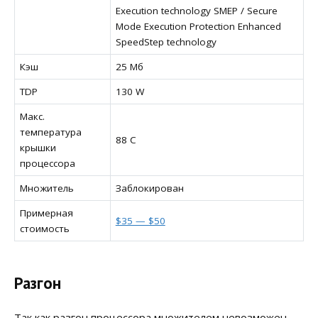
Execution technology SMEP / Secure
Mode Execution Protection Enhanced
SpeedStep technology
Кэш
25 Мб
TDP
130 W
Макс.
температура
88 C
крышки
процессора
Множитель
Заблокирован
Примерная
$35 — $50
стоимость
Разгон
Так как разгон процессора множителем невозможен,