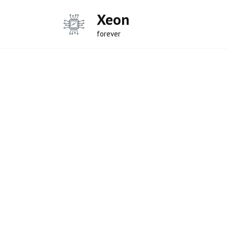
Перейти
Xeon
к
содержанию
forever